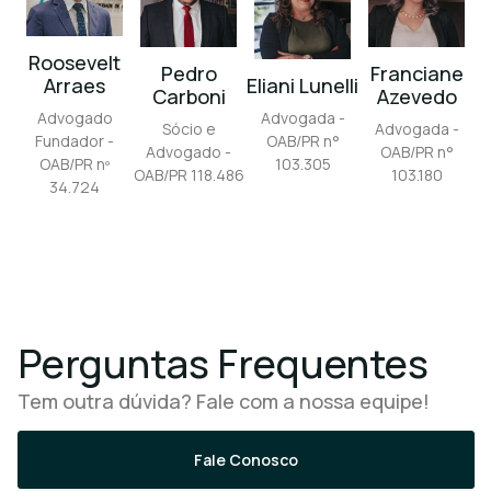
Roosevelt
Pedro
Franciane
Arraes
Eliani Lunelli
Carboni
Azevedo
Advogado
Advogada -
Sócio e
Advogada -
Fundador -
OAB/PR n°
Advogado -
OAB/PR n°
OAB/PR nº
103.305
OAB/PR 118.486
103.180
34.724
Perguntas Frequentes
Tem outra dúvida? Fale com a nossa equipe!
Fale Conosco