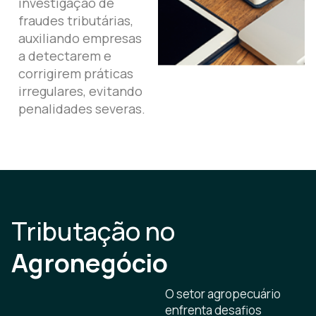
investigação de
fraudes tributárias,
auxiliando empresas
a detectarem e
corrigirem práticas
irregulares, evitando
penalidades severas.
Tributação no
Agronegócio
O setor agropecuário
enfrenta desafios