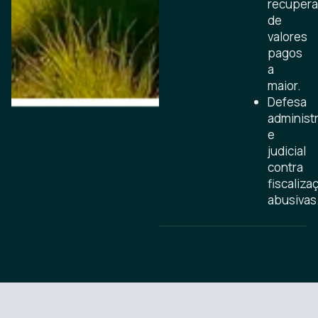
recuper
de
valores
pagos
a
maior.
Defesa
administr
e
judicial
contra
fiscaliza
abusivas