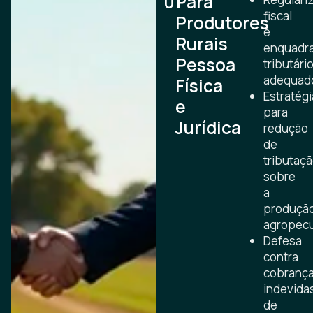
01
Para
fiscal
Produtores
e
Rurais
enquadr
Pessoa
tributári
adequad
Física
Estratégi
e
para
Jurídica
redução
de
tributaç
sobre
a
produçã
agropecu
Defesa
contra
cobranç
indevida
de