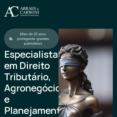
Mais de 20 anos
protegendo grandes
patrimônios
Especialistas
em Direito
Tributário,
Agronegócio
e
Planejamento