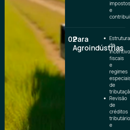
imposto
e
contribu
02
Para
Estrutur
de
Agroindústrias
incentiv
fiscais
e
regimes
especiai
de
tributaçã
Revisão
de
créditos
tributári
e