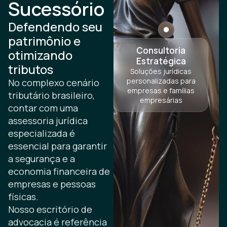
Sucessório
Defendendo seu
patrimônio e
Consultoria
otimizando
Estratégica
tributos
Soluções jurídicas
personalizadas para
No complexo cenário
empresas e famílias
tributário brasileiro,
empresárias
contar com uma
assessoria jurídica
especializada é
essencial para garantir
a segurança e a
economia financeira de
empresas e pessoas
físicas.
Nosso escritório de
advocacia é referência