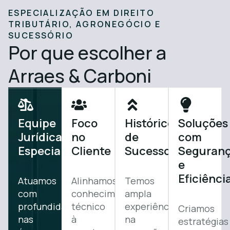
ESPECIALIZAÇÃO EM DIREITO
TRIBUTÁRIO, AGRONEGÓCIO E
SUCESSÓRIO
Por que escolher a
Arraes & Carboni
Equipe
Foco
Histórico
Soluções
Jurídica
no
de
com
Especializada
Cliente
Sucesso
Seguran
e
Eficiênci
Atuamos
Alinhamos
Temos
com
conhecimento
ampla
profundidade
técnico
experiência
Criamos
nas
à
na
estratégias