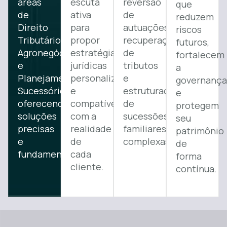
áreas
escuta
reversão
que
de
ativa
de
reduzem
Direito
para
autuações,
riscos
Tributário,
propor
recuperação
futuros,
Agronegócio
estratégias
de
fortalecem
e
jurídicas
tributos
a
Planejamento
personalizadas
e
governança
Sucessório,
e
estruturação
e
oferecendo
compatíveis
de
protegem
soluções
com a
sucessões
seu
precisas
realidade
familiares
patrimônio
e
de
complexas.
de
fundamentadas.
cada
forma
cliente.
contínua.